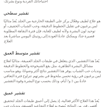
احتياجاتك الفردية ونوع بشرتك:
تقشير سطحي
هو علاج لطيف وفعّال يركز على الطبقة الخارجية من الجلد. يُعدّ مثاليًا
لمن يرغبون في تقليل الخطوط الدقيقة، وحب الشباب الخفيف، أو
توحيد لون البشرة. ولأنه لطيف للغاية، فإن فترة النقاهة المطلوبة
قصيرة جدًا، ويمكنكِ عادةً العودة إلى روتينكِ اليومي مباشرةً بعد
العلاج.
تقشير متوسط العمق
يُعدّ هذا التقشير، الذي يتغلغل في طبقات الجلد العميقة، مثاليًا لعلاج
مشاكل البشرة الظاهرة، مثل بقع الشيخوخة والخطوط الدقيقة
وندبات حب الشباب. يوفر هذا التقشير نتائج أكثر وضوحًا، وهو مناسب
لمن يرغبون في رؤية تحسن ملحوظ في بشرتهم. تتراوح فترة التعافي
عادةً بين 3 و7 أيام، وذلك بحسب نوع البشرة وقوة التقشير.
تقشير عميق
يُعدّ هذا العلاج الأكثر فعالية، إذ يصل إلى أعمق طبقات الجلد لتحقيق
أقصى قدر من النتائج. يُنصح به لعلاج التجاعيد العميقة، وندبات حب