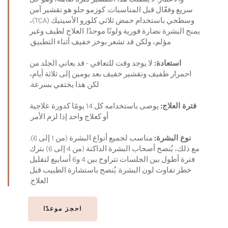
سريع وفعّال قبل المناسبات. كوزمو جلو هو تقشير آمن
وسطحي باستخدام حمض ثلاثي كلورو الأسيتيك (TCA)،
يمنح البشرة نضارة فورية ولونًا موحدًا. العلاج لطيف وغير
مؤلم، ولكن قد تشعر بوخز خفيف أثناء التطبيق.
استعادة:
لا يوجد وقت للتعافي - قد يعاني الجلد من
احمرار طفيف وتقشير خفيف بعد يومين إلى ثلاثة أيام،
لكن هذا يختفي بسرعة.
فترة العلاج:
يوصى باستخدامه كل 14 يومًا كدورة علاجية
أو كعلاج واحد إذا لزم الأمر.
نوع البشرة:
مناسب لجميع أنواع البشرة (من 1 إلى 6).
مع ذلك، يُنصح أصحاب البشرة الداكنة (من 4 إلى 6) بترك
فترة أطول بين الجلسات تتراوح بين 4 و6 أسابيع لتقليل
خطر تفاوت لون البشرة. يُنصح باستشارة الطبيب قبل
العلاج.
احجز موعدًا