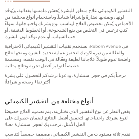
التقشير الكيميائي علاج متطور للبشرة يُحسّن ملمسها بفعالية، ويُوحّد
لونها، ويمنحها نضارةً وإشراقاً شبابياً. وباستخدام أنواع مختلفة من
الأحماض، يُمكن تخصيص العلاج ليناسب نوع بشرتك واحتياجاتها، سواءً
كنتِ ترغبين في التخلص من بقع الشيخوخة، أو الخطوط الدقيقة، أو
حب الشباب، أو عدم توحّد لون البشرة.
في Reborn Avenue، نستخدم تقنيات التقشير الكيميائي الاحترافية
والفعّالة من ديرماكوتيك لتحفيز عملية تجديد البشرة ومنحها نتائج
واضحة تدوم طويلاً. علاجاتنا لطيفة وفعّالة في الوقت نفسه، ومصممة
خصيصاً لتوفير أفضل تجربة ونتائج مثالية.
مرحباً بكم في حجز استشارة، ودعونا نرشدكم للحصول على بشرة
أكثر نقاءً وصحة وإشراقاً!
أنواع مختلفة من التقشير الكيميائي
بغض النظر عن نوع التقشير الذي تختارينه، يتم تصميم العلاج خصيصًا
لنوع بشرتك واحتياجاتها لتحقيق أفضل النتائج. لضمان حصولك على
الحل الأمثل، نرحب بكِ لحجز استشارة معنا!
نقدم ثلاثة مستويات من التقشير الكيميائي، مصممة خصيصاً لتناسب