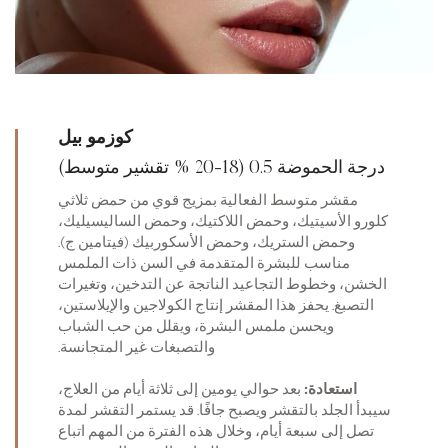
كوزمو بيل
درجة الحموضة 0.5 (18-20 % تقشير متوسط)
مقشر متوسط الفعالية بمزيج قوي من حمض ثلاثي
كلورو الأسيتيك، وحمض اللاكتيك، وحمض الساليسيليك،
وحمض الستريك، وحمض الأسكوربيك (فيتامين ج).
مناسب للبشرة المتقدمة في السن ذات الملمس
الخشن، وخطوط التجاعيد الناتجة عن التدخين، وتغيرات
التصبغ. يحفز هذا المقشر إنتاج الكولاجين والإيلاستين،
ويحسن ملمس البشرة، ويقلل من حب الشباب
والتصبغات غير المتجانسة.
استعادة:
بعد حوالي يومين إلى ثلاثة أيام من العلاج،
سيبدأ الجلد بالتقشر ويصبح جافًا. قد يستمر التقشر لمدة
تصل إلى سبعة أيام، وخلال هذه الفترة من المهم اتباع