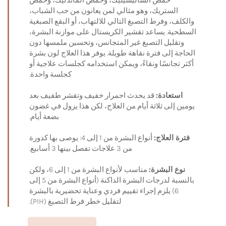
الستريك، وهو مثالي لمن يعانون من حب الشباب،
والكلف، وفرط التصبغ التالي للالتهاب، أو البقع الصبغية
السطحية. يساعد تقشير الكريستال على موازنة البشرة،
وتقليل التصبغ غير المتجانس، وتحسين ملمسها دون
الحاجة إلى فترة نقاهة طويلة. يوفر هذا العلاج لون بشرة
أكثر تجانسًا ونقاءً، ويمكن استخدامه كجلسات علاجية أو
كجلسة واحدة.
استعادة:
قد يحدث احمرار خفيف وتقشر طفيف بعد
يومين إلى ثلاثة أيام من العلاج، لكن هذا يزول في غضون
بضعة أيام.
فترة العلاج:
أنواع البشرة من 1 إلى 4: يوصى بها كدورة
من 3 علاجات تفصل بينها 3 أسابيع.
نوع البشرة:
مناسب لأنواع البشرة من 1 إلى 6، ولكن
بالنسبة لدرجات البشرة الداكنة (أنواع البشرة من 5 إلى
6) يلزم إجراء تقييم فردي وعناية تحضيرية بالبشرة
لتقليل خطر فرط التصبغ (PIH).