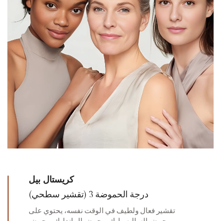
كريستال بيل
درجة الحموضة 3 (تقشير سطحي)
تقشير فعال ولطيف في الوقت نفسه، يحتوي على
حمض الساليسيليك، وحمض الماندليك، وحمض