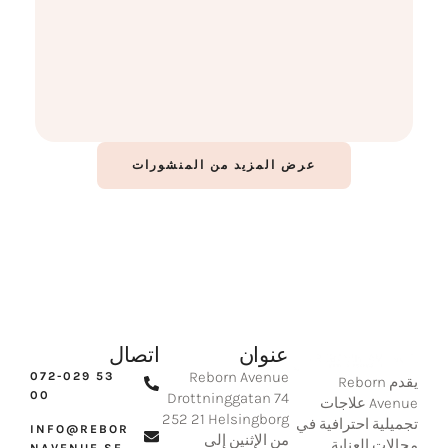
العناية بالبشرة
كيف تحسّنين حالة بشرتك؟ أسرار البشرة المثالية
اقرأ المزيد
عرض المزيد من المنشورات
عنوان
اتصال
Reborn Avenue
‪072-029 53
يقدم Reborn
00‬
Drottninggatan 74
Avenue علاجات
‪252 21 Helsingborg‬
تجميلية احترافية في
INFO@REBOR
من الإثنين إلى