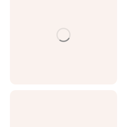
مكافحة الشيخوخة والعناية بالبشرة
العناية بالبشرة
امنحي بشرتكِ حياة جديدة مع الميزوثيرابي
اقرأ المزيد