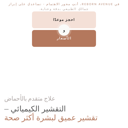
في REBORN AVENUE، أنتِ محور الاهتمام - نساعدكِ على إبراز
جمالكِ الطبيعي بدقة وعناية.
احجز موعدًا
و
الأسعار
علاج متقدم بالأحماض
التقشير الكيميائي –
تقشير عميق لبشرة أكثر صحة