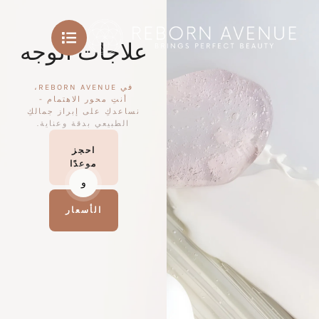
علاجات الوجه
في REBORN AVENUE،
أنتِ محور الاهتمام -
نساعدكِ على إبراز جمالكِ
الطبيعي بدقة وعناية.
احجز
موعدًا
و
الأسعار