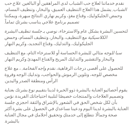
نقدم خدماتنا لعلاج حب الشباب لدى المراهقين أو البالغين.
علاج حب
الشباب
, يشمل هذا العلاج التنظيف العميق، والبخار، وتنظيف المسام،
وحمض الجليكوليك، وقناع مغذٍ، وكريم نهاري. النتائج مبهرة، ويمكننا
تصميم برنامج علاجي يناسب بشرتكِ تماماً.
لتحسين البشرة بشكل عام والاسترخاء، نوصي بـ
جلسة تنظيف البشرة
الكلاسيكية
مع التنظيف، والبخار، وتنظيف المسام، وحمض
الجليكوليك، والتدليك، وقناع التجديد، وكريم النهار.
سبا للوجه
مثالي للبشرة الحساسة أو للاسترخاء التام، مع التنظيف
والبخار والتقشير والتدليك المريح والقناع المهدئ وكريم النهار.
للحصول على أقصى درجات الرفاهية، نقدم
واجه الفخامة
, ، مع علاج
مخصص للوجه، وتلوين الرموش والحواجب، وتدليك الوجه وفروة
الرأس ومنطقة الصدر واليدين.
يقوم أخصائيو العناية بالبشرة ذوو الخبرة لدينا بتقييم نوع بشرتك بعناية
وتصميم العلاجات والمنتجات خصيصًا لتلبية احتياجاتك الفريدة. نؤمن
بأن لكل شخص الحق في الشعور بالإشراق والثقة. احجزي جلسة
العناية بالبشرة لدينا اليوم ودعينا نساعدكِ في الحصول على بشرة أكثر
صحة وجمالًا. نتطلع إلى خدمتكِ وتحقيق أحلامكِ في مجال العناية
بالبشرة.