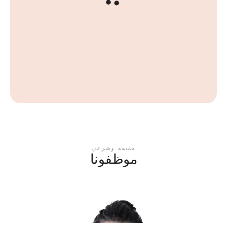
اقرأ المزيد
معتمد وشرعي
موظفونا