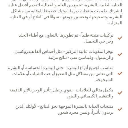
العناية الطبية بالبشرة، تجمع بين العلم والفعالية لتقديم أفضل عناية
لبشرتك. صُممت منتجات ديرماسوتيك خصيصًا للوقاية من مشاكل
البشرة، وتصحيحها، وتحسين جودتها، سواءً في العلاج أو في العناية
المنزلية.
تركيبات مثبتة طبياً - تم تطويرها بالتعاون مع أطباء الجلد
وجراحي التجميل.
توفر المكونات عالية التركيز - مثل أحماض ألفا هيدروكسي،
والريتينول، وفيتامين سي - نتائج مرئية.
مناسب لجميع أنواع البشرة - حتى البشرة الحساسة أو البشرة
التي تعاني من مشاكل مثل التصبغ أو حب الشباب أو علامات
الشيخوخة.
مكمل مثالي للعلاجات - يقوي ويطيل تأثير الوخز بالإبر الدقيقة
والتقشير الكيميائي والليزر.
منتجات العناية بالبشرة الموجهة نحو النتائج - لأولئك الذين
يريدون تأثيراً، وليس مجرد شعور.