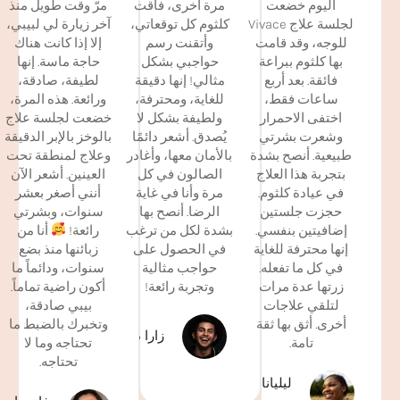
اليوم خضعت
مرة أخرى، فاقت
مرّ وقت طويل منذ
لجلسة علاج Vivace
كلثوم كل توقعاتي،
آخر زيارة لي لبيبي،
للوجه، وقد قامت
وأتقنت رسم
إلا إذا كانت هناك
بها كلثوم ببراعة
حواجبي بشكل
حاجة ماسة. إنها
فائقة. بعد أربع
مثالي! إنها دقيقة
لطيفة، صادقة،
ساعات فقط،
للغاية، ومحترفة،
ورائعة. هذه المرة،
اختفى الاحمرار
ولطيفة بشكل لا
خضعت لجلسة علاج
وشعرت بشرتي
يُصدق. أشعر دائمًا
بالوخز بالإبر الدقيقة
طبيعية. أنصح بشدة
بالأمان معها، وأغادر
وعلاج لمنطقة تحت
بتجربة هذا العلاج
الصالون في كل
العينين. أشعر الآن
في عيادة كلثوم.
مرة وأنا في غاية
أنني أصغر بعشر
حجزت جلستين
الرضا. أنصح بها
سنوات، وبشرتي
إضافيتين بنفسي.
بشدة لكل من ترغب
رائعة!
أنا من
إنها محترفة للغاية
في الحصول على
زبائنها منذ بضع
في كل ما تفعله.
حواجب مثالية
سنوات، ودائماً ما
زرتها عدة مرات
وتجربة رائعة!
أكون راضية تماماً.
لتلقي علاجات
بيبي صادقة،
أخرى. أثق بها ثقة
وتخبرك بالضبط ما
زارا د.
تامة.
تحتاجه وما لا
تحتاجه.
ليليانا