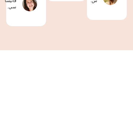
س.
فانيسا
سي.