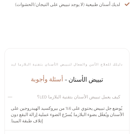
لديك أسنان طبيعية (لا يوجد تبييض على التيجان/الحشوات)
دليلك للعلاج الآمن والفعال لتبييض الأسنان بتقنية البلازما ليد
تبييض الأسنان -
أسئلة وأجوبة
كيف يعمل تبييض الأسنان بتقنية البلازما LED؟
يُوضع جل تبييض يحتوي على 6% من بيروكسيد الهيدروجين على
الأسنان ويُفعّل بضوء البلازما. يُسرّع الضوء عملية إزالة البقع دون
إتلاف طبقة المينا.