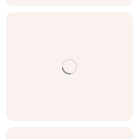
اقرأ المزيد
العناية بالبشرة
تجديد البشرة بالليزر - ما معناه الحقيقي؟
اقرأ المزيد