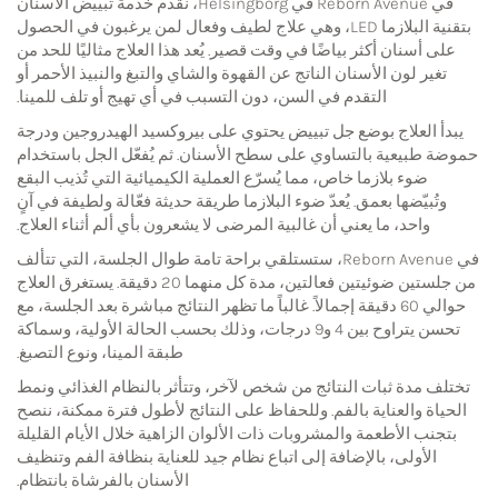
في Reborn Avenue في Helsingborg، نقدم خدمة تبييض الأسنان
بتقنية البلازما LED، وهي علاج لطيف وفعال لمن يرغبون في الحصول
على أسنان أكثر بياضًا في وقت قصير. يُعد هذا العلاج مثاليًا للحد من
تغير لون الأسنان الناتج عن القهوة والشاي والتبغ والنبيذ الأحمر أو
التقدم في السن، دون التسبب في أي تهيج أو تلف للمينا.
يبدأ العلاج بوضع جل تبييض يحتوي على بيروكسيد الهيدروجين ودرجة
حموضة طبيعية بالتساوي على سطح الأسنان. ثم يُفعّل الجل باستخدام
ضوء بلازما خاص، مما يُسرّع العملية الكيميائية التي تُذيب البقع
وتُبيّضها بعمق. يُعدّ ضوء البلازما طريقة حديثة فعّالة ولطيفة في آنٍ
واحد، ما يعني أن غالبية المرضى لا يشعرون بأي ألم أثناء العلاج.
في Reborn Avenue، ستستلقي براحة تامة طوال الجلسة، التي تتألف
من جلستين ضوئيتين فعالتين، مدة كل منهما 20 دقيقة. يستغرق العلاج
حوالي 60 دقيقة إجمالاً. غالباً ما تظهر النتائج مباشرة بعد الجلسة، مع
تحسن يتراوح بين 4 و9 درجات، وذلك بحسب الحالة الأولية، وسماكة
طبقة المينا، ونوع التصبغ.
تختلف مدة ثبات النتائج من شخص لآخر، وتتأثر بالنظام الغذائي ونمط
الحياة والعناية بالفم. وللحفاظ على النتائج لأطول فترة ممكنة، ننصح
بتجنب الأطعمة والمشروبات ذات الألوان الزاهية خلال الأيام القليلة
الأولى، بالإضافة إلى اتباع نظام جيد للعناية بنظافة الفم وتنظيف
الأسنان بالفرشاة بانتظام.