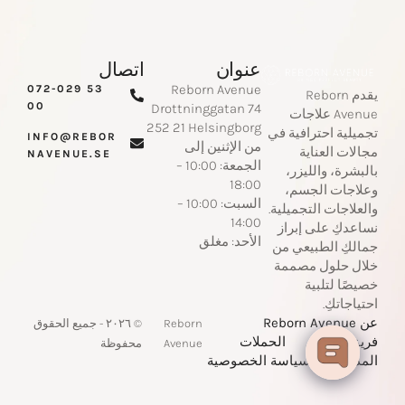
عنوان
اتصال
Reborn Avenue
‪072-029 53
يقدم Reborn
00‬
Drottninggatan 74
Avenue علاجات
‪252 21 Helsingborg‬
تجميلية احترافية في
INFO@REBOR
من الإثنين إلى
مجالات العناية
NAVENUE.SE​
الجمعة: 10:00 –
بالبشرة، والليزر،
18:00
وعلاجات الجسم،
السبت: 10:00 –
والعلاجات التجميلية.
14:00
نساعدكِ على إبراز
الأحد: مغلق
جمالكِ الطبيعي من
خلال حلول مصممة
خصيصًا لتلبية
احتياجاتكِ.
عن Reborn Avenue
Reborn
© ٢٠٢٦ - جميع الحقوق
فريق العمل
الحملات
Avenue
محفوظة