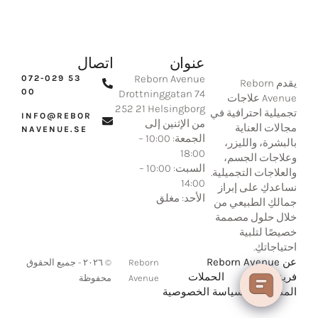
عنوان
اتصال
Reborn Avenue
‪072-029 53
يقدم Reborn
00‬
Drottninggatan 74
Avenue علاجات
‪252 21 Helsingborg‬
تجميلية احترافية في
INFO@REBOR
من الإثنين إلى
مجالات العناية
NAVENUE.SE​
الجمعة: 10:00 –
بالبشرة، والليزر،
18:00
وعلاجات الجسم،
السبت: 10:00 –
والعلاجات التجميلية.
14:00
نساعدكِ على إبراز
الأحد: مغلق
جمالكِ الطبيعي من
خلال حلول مصممة
خصيصًا لتلبية
احتياجاتكِ.
عن Reborn Avenue
Reborn
© ٢٠٢٦ - جميع الحقوق