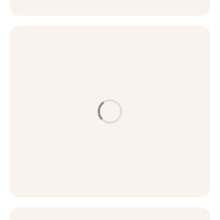
اقرأ المزيد
العناية بالبشرة
تجديد البشرة بالليزر - ما معناه الحقيقي؟
اقرأ المزيد