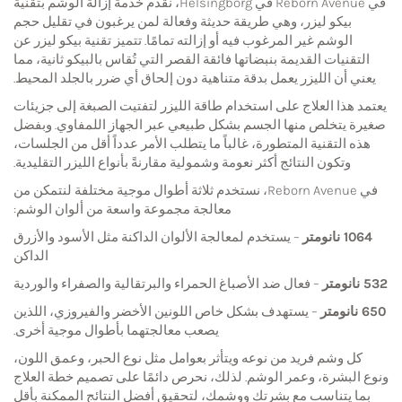
في Reborn Avenue في Helsingborg، نقدم خدمة إزالة الوشم بتقنية
بيكو ليزر، وهي طريقة حديثة وفعالة لمن يرغبون في تقليل حجم
الوشم غير المرغوب فيه أو إزالته تمامًا. تتميز تقنية بيكو ليزر عن
التقنيات القديمة بنبضاتها فائقة القصر التي تُقاس بالبيكو ثانية، مما
يعني أن الليزر يعمل بدقة متناهية دون إلحاق أي ضرر بالجلد المحيط.
يعتمد هذا العلاج على استخدام طاقة الليزر لتفتيت الصبغة إلى جزيئات
صغيرة يتخلص منها الجسم بشكل طبيعي عبر الجهاز اللمفاوي. وبفضل
هذه التقنية المتطورة، غالباً ما يتطلب الأمر عدداً أقل من الجلسات،
وتكون النتائج أكثر نعومة وشمولية مقارنةً بأنواع الليزر التقليدية.
في Reborn Avenue، نستخدم ثلاثة أطوال موجية مختلفة لنتمكن من
معالجة مجموعة واسعة من ألوان الوشم:
1064 نانومتر
– يستخدم لمعالجة الألوان الداكنة مثل الأسود والأزرق
الداكن
532 نانومتر
– فعال ضد الأصباغ الحمراء والبرتقالية والصفراء والوردية
650 نانومتر
– يستهدف بشكل خاص اللونين الأخضر والفيروزي، اللذين
يصعب معالجتهما بأطوال موجية أخرى.
كل وشم فريد من نوعه ويتأثر بعوامل مثل نوع الحبر، وعمق اللون،
ونوع البشرة، وعمر الوشم. لذلك، نحرص دائمًا على تصميم خطة العلاج
بما يتناسب مع بشرتك ووشمك، لتحقيق أفضل النتائج الممكنة بأقل