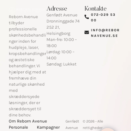
Adresse
Kontakte
Genfødt Avenue
072-029 53
Reborn Avenue
00
Dronninggade 74
tilbyder
252 21,
professionelle
INFO@REBOR
Helsingborg
skønhedsbehandli
NAVENUE.SE​
Man-fre: 10:00 –
nger inden for
18:00
hudpleje, laser,
Lørdag: 10:00 –
kropsbehandlinger
14:00
og æstetiske
Søndag: Lukket
behandlinger. Vi
hjælper dig med at
fremhæve din
naturlige skønhed
med
skræddersyede
løsninger, der er
skræddersyet til
dine behov.
Om Reborn Avenue
Genfødt
© 2026 - Alle
Personale
Kampagner
Avenue
rettigheder