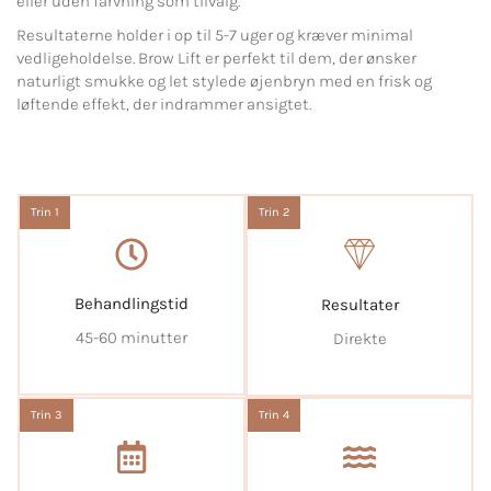
eller uden farvning som tilvalg.
Resultaterne holder i op til 5-7 uger og kræver minimal
vedligeholdelse. Brow Lift er perfekt til dem, der ønsker
naturligt smukke og let stylede øjenbryn med en frisk og
løftende effekt, der indrammer ansigtet.
Trin 1
Trin 2
Behandlingstid
Resultater
45-60 minutter
Direkte
Trin 3
Trin 4