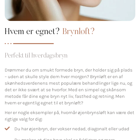
Hvem er egnet?
Brynløft?
Perfekt til hverdagsbryn
Drømmer du om smukt formede bryn, der holder sig på plads
– uden at skulle style dem hver morgen? Brynløft er en af
skønhedsverdenens mest populære behandlinger lige nu, og
det er ikke svært at se hvorfor. Med en simpel og skånsom
metode får dine egne bryn nyt liv, fasthed og retning. Men
hvem er egentlig egnet til et brynløft?
Her er nogle eksempler på, hvornår øjenbrynsløft kan være det
rigtige valg for dig:
Du har øjenbryn, der vokser nedad, diagonalt eller udad
Du ønsker, at dine bryn skal se fyldigere og mere