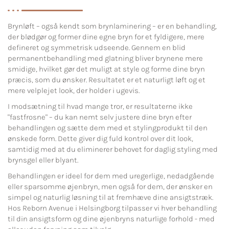
Brynløft – også kendt som brynlaminering – er en behandling,
der blødgør og former dine egne bryn for et fyldigere, mere
defineret og symmetrisk udseende. Gennem en blid
permanentbehandling med glatning bliver brynene mere
smidige, hvilket gør det muligt at style og forme dine bryn
præcis, som du ønsker. Resultatet er et naturligt løft og et
mere velplejet look, der holder i ugevis.
I modsætning til hvad mange tror, er resultaterne ikke
"fastfrosne" – du kan nemt selv justere dine bryn efter
behandlingen og sætte dem med et stylingprodukt til den
ønskede form. Dette giver dig fuld kontrol over dit look,
samtidig med at du eliminerer behovet for daglig styling med
brynsgel eller blyant.
Behandlingen er ideel for dem med uregerlige, nedadgående
eller sparsomme øjenbryn, men også for dem, der ønsker en
simpel og naturlig løsning til at fremhæve dine ansigtstræk.
Hos Reborn Avenue i Helsingborg tilpasser vi hver behandling
til din ansigtsform og dine øjenbryns naturlige forhold - med