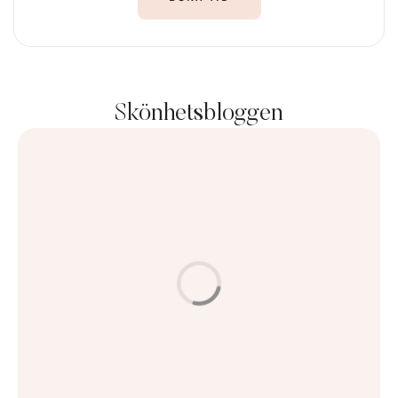
Skönhetsbloggen
ANTI-AGING & HUDVÅRD
HUD & BEHANDLINGAR
Ge huden nytt liv med Mesoterapi