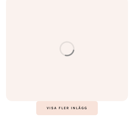
HUD & BEHANDLINGAR
Hur förbättrar man hudens skick? Hemligheterna bakom
perfekt hud
LÄS MER