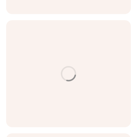
LÄS MER
HUD & BEHANDLINGAR
Laser hudföryngring – Vad innebär det egentligen?
LÄS MER