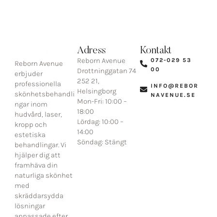
VISA FLER INLÄGG
Adress
Kontakt
Reborn Avenue
072-029 53
Reborn Avenue
00​
Drottninggatan 74
erbjuder
252 21,
professionella
INFO@REBOR
Helsingborg​
skönhetsbehandli
NAVENUE.SE​
Mon-Fri: 10:00 –
ngar inom
18:00
hudvård, laser,
Lördag: 10:00 –
kropp och
14:00
estetiska
Söndag: Stängt
behandlingar. Vi
hjälper dig att
framhäva din