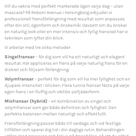
Vill du vakna med perfekt markerade ögon varje dag – utan
mascara? På Reborn Avenue i Helsingborg erbjuder vi
professionell fransförlängning med resultat som anpassas
efter din stil, ögonform och önskemål. Oavsett om du önskar
en naturlig look eller en mer intensiv och fyllig fransrad har vi
tekniken som lyfter din blick.
Vi arbetar med tre olika metoder:
Singelfransar
– för dig som vill ha ett naturligt och elegant
resultat. Här appliceras en frans på varje naturlig frans för en
diskret och följsam förlängning.
Volymfransar
– perfekt för dig som vill ha mer fyllighet och en
djupare intensitet i blicken. Flera tunna fransar fästs på varje
egen frans i en fluffig och viktlös solfjäderform.
Mixfransar (hybrid)
– en kombination av singel och
volymfransar som ger både definition och fyllighet. Den
perfekta balansen mellan naturligt och effektfullt.
Fransförlängning passar både till vardags och vid festliga
tillfällen och sparar dig tid i din dagliga rutin. Behandlingen
utförs med precision och fokus på franshälsa, så att du alltid