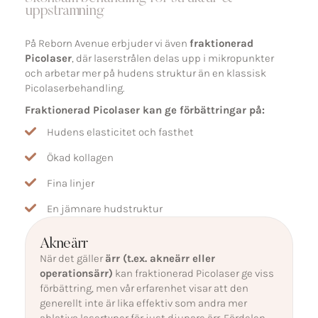
uppstramning
På Reborn Avenue erbjuder vi även
fraktionerad
Picolaser
, där laserstrålen delas upp i mikropunkter
och arbetar mer på hudens struktur än en klassisk
Picolaserbehandling.
Fraktionerad Picolaser kan ge förbättringar på:
Hudens elasticitet och fasthet
Ökad kollagen
Fina linjer
En jämnare hudstruktur
Akneärr
När det gäller
ärr (t.ex. akneärr eller
operationsärr)
kan fraktionerad Picolaser ge viss
förbättring, men vår erfarenhet visar att den
generellt inte är lika effektiv som andra mer
ablativa lasertyper för just djupare ärr. Fördelen