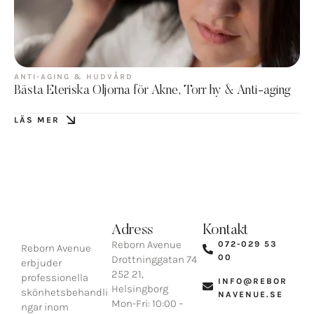
ANTI-AGING & HUDVÅRD
Bästa Eteriska Oljorna för Akne, Torr hy & Anti-aging
LÄS MER
Adress
Kontakt
Reborn Avenue
072-029 53
Reborn Avenue
00​
Drottninggatan 74
erbjuder
252 21,
professionella
INFO@REBOR
Helsingborg​
skönhetsbehandli
NAVENUE.SE​
Mon-Fri: 10:00 –
ngar inom