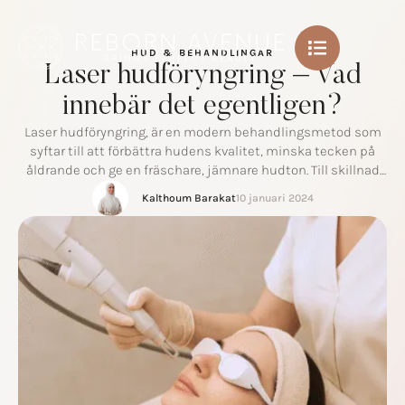
HUD & BEHANDLINGAR
Laser hudföryngring – Vad
innebär det egentligen?
Laser hudföryngring, är en modern behandlingsmetod som
syftar till att förbättra hudens kvalitet, minska tecken på
åldrande och ge en fräschare, jämnare hudton. Till skillnad
från kirurgiska ingrepp arbetar lasern med hudens egna
Kalthoum Barakat
10 januari 2024
förnyelseprocesser och stimulerar produktionen av kollagen
och elastin – byggstenarna för en fast och ungdomlig hud.