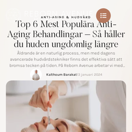
ANTI-AGING & HUDVÅRD
Top 6 Mest Populära Anti-
Aging Behandlingar – Så håller
du huden ungdomlig längre
Åldrande är en naturlig process, men med dagens
avancerade hudvårdstekniker finns det effektiva sätt att
bromsa tecken på tiden. På Reborn Avenue arbetar vi med
vetenskapligt beprövade metoder som hjälper dig att
Kalthoum Barakat
13 januari 2024
bibehålla en ungdomlig, spänstig och hälsosam hud längre –
utan att kompromissa med ditt naturliga utseende. Här är
de fem mest populära anti-aging …