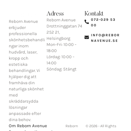
Adress
Kontakt
Reborn Avenue
072-029 53
Reborn Avenue
00​
Drottninggatan 74
erbjuder
252 21,
professionella
INFO@REBOR
Helsingborg​
skönhetsbehandli
NAVENUE.SE​
Mon-Fri: 10:00 –
ngar inom
18:00
hudvård, laser,
Lördag: 10:00 –
kropp och
14:00
estetiska
Söndag: Stängt
behandlingar. Vi
hjälper dig att
framhäva din
naturliga skönhet
med
skräddarsydda
lösningar
anpassade efter
dina behov.
Om Reborn Avenue
Reborn
© 2026 - All Rights