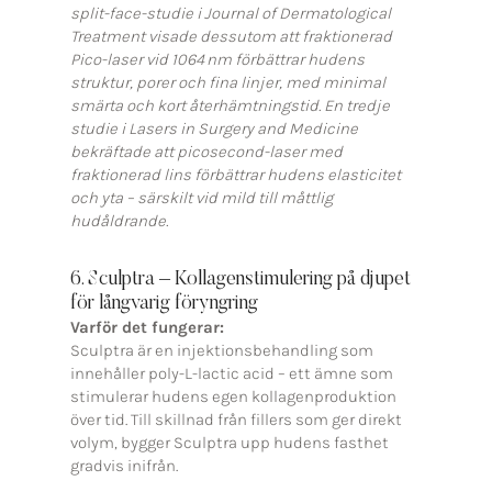
split-face-studie i Journal of Dermatological
Treatment visade dessutom att fraktionerad
Pico-laser vid 1064 nm förbättrar hudens
struktur, porer och fina linjer, med minimal
smärta och kort återhämtningstid. En tredje
studie i Lasers in Surgery and Medicine
bekräftade att picosecond-laser med
fraktionerad lins förbättrar hudens elasticitet
och yta – särskilt vid mild till måttlig
hudåldrande.
6. Sculptra – Kollagenstimulering på djupet
för långvarig föryngring
Varför det fungerar:
Sculptra är en injektionsbehandling som
innehåller poly-L-lactic acid – ett ämne som
stimulerar hudens egen kollagenproduktion
över tid. Till skillnad från fillers som ger direkt
volym, bygger Sculptra upp hudens fasthet
gradvis inifrån.