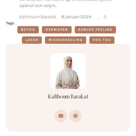
spänst och volym.
Kalthoum Barakat
8 januari 2024
0
Tags:
BOTOX
DERMAPEN
KEMISK PEELING
LASER
MICRONEEDLING
PRX-T33
Kalthoum Barakat