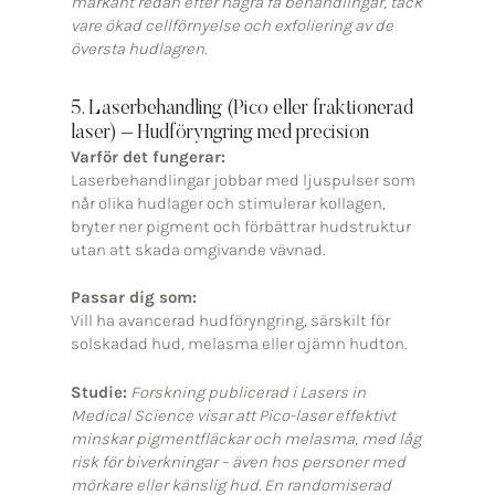
markant redan efter några få behandlingar, tack
vare ökad cellförnyelse och exfoliering av de
översta hudlagren.
5. Laserbehandling (Pico eller fraktionerad
laser) – Hudföryngring med precision
Varför det fungerar:
Laserbehandlingar jobbar med ljuspulser som
når olika hudlager och stimulerar kollagen,
bryter ner pigment och förbättrar hudstruktur
utan att skada omgivande vävnad.
Passar dig som:
Vill ha avancerad hudföryngring, särskilt för
solskadad hud, melasma eller ojämn hudton.
Studie:
Forskning publicerad i Lasers in
Medical Science visar att Pico-laser effektivt
minskar pigmentfläckar och melasma, med låg
risk för biverkningar – även hos personer med
mörkare eller känslig hud. En randomiserad