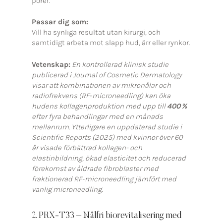
porer.
Passar dig som:
Vill ha synliga resultat utan kirurgi, och
samtidigt arbeta mot slapp hud, ärr eller rynkor.
Vetenskap:
En kontrollerad klinisk studie
publicerad i Journal of Cosmetic Dermatology
visar att kombinationen av mikronålar och
radiofrekvens (RF‑microneedling) kan öka
hudens kollagenproduktion med upp till
400 %
efter fyra behandlingar med en månads
mellanrum.
Ytterligare en uppdaterad studie i
Scientific Reports (2025) med kvinnor över 60
år visade förbättrad kollagen- och
elastinbildning, ökad elasticitet och reducerad
förekomst av åldrade fibroblaster med
fraktionerad RF‑microneedling jämfört med
vanlig microneedling.
2. PRX-T33 – Nålfri biorevitalisering med