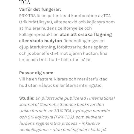
TCA
Varför det fungerar:
PRX-T33 är en patenterad kombination av TCA
(triklorättiksyra), väteperoxid och kojicsyra som
stimulerar hudens cellförnyelse och
kollagenproduktion
utan att orsaka flagning
eller skada hudytan
. Behandlingen ger en
djup återfuktning, förbättrar hudens spänst
och jobbar effektivt mot ojämn hudton, fina
linjer och trött hud – helt utan nålar.
Passar dig som:
Vill ha en fastare, klarare och mer återfuktad
hud utan nålstick eller återhämtningstid.
Studie:
En pilotstudie publicerad i International
Journal of Cosmetic Science beskriver den
unika formeln av 33 % TCA, hydrogen peroxide
och 5 % kojicsyra (PRX‑T33), som aktiverar
hudens regenerativa process – inklusive
neokollagenes – utan peeling eller skada på