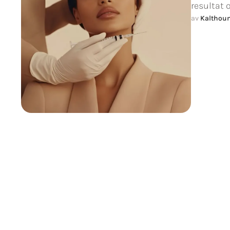
resultat 
av 
Kalthou