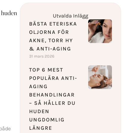
u huden
Utvalda Inlägg
BÄSTA ETERISKA
OLJORNA FÖR
AKNE, TORR HY
& ANTI-AGING
31 mars 2026
TOP 6 MEST
POPULÄRA ANTI-
AGING
BEHANDLINGAR
– SÅ HÅLLER DU
HUDEN
UNGDOMLIG
LÄNGRE
 både