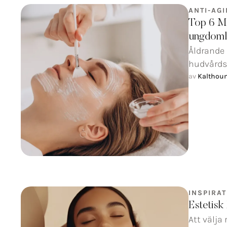
ANTI-AG
Top 6 Me
ungdomli
Åldrande
hudvårdst
av 
Kalthou
INSPIRAT
Estetisk 
Att välja